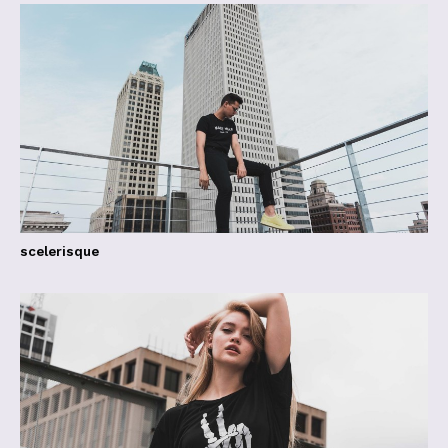
scelerisque