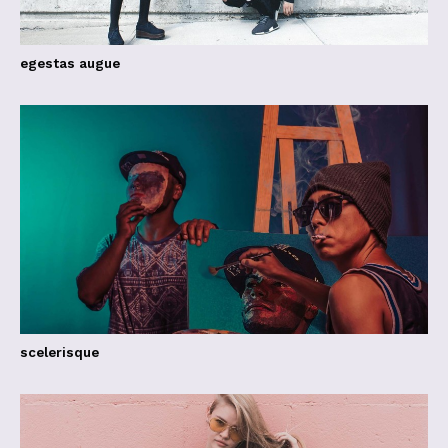
egestas augue
scelerisque